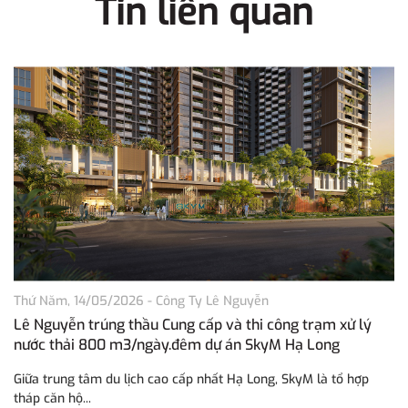
Tin liên quan
Thứ Năm, 14/05/2026
-
Công Ty Lê Nguyễn
Th
Lê Nguyễn trúng thầu Cung cấp và thi công trạm xử lý
L
nước thải 800 m3/ngày.đêm dự án SkyM Hạ Long
n
N
Giữa trung tâm du lịch cao cấp nhất Hạ Long, SkyM là tổ hợp
Lê
tháp căn hộ...
tr