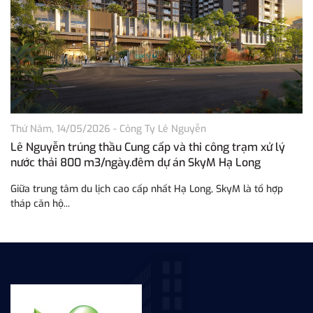
Thứ Năm, 14/05/2026
-
Công Ty Lê Nguyễn
Th
Lê Nguyễn trúng thầu Cung cấp và thi công trạm xử lý
L
nước thải 800 m3/ngày.đêm dự án SkyM Hạ Long
n
N
Giữa trung tâm du lịch cao cấp nhất Hạ Long, SkyM là tổ hợp
Lê
tháp căn hộ...
tr