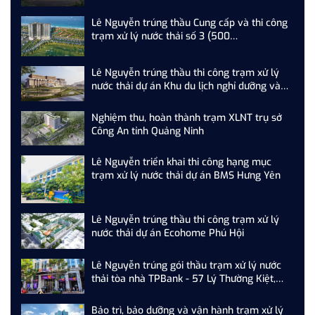
án SkyM Hạ Long
Lê Nguyễn trúng thầu Cung cấp và thi công
trạm xử lý nước thải số 3 (500
m3/ngày.đêm) dự án Newtown Đà Nẵng
Lê Nguyễn trúng thầu thi công trạm xử lý
nước thải dự án Khu du lịch nghỉ dưỡng và
sân Golf Tam Nông
Nghiệm thu, hoàn thành trạm XLNT trụ sở
Công An tỉnh Quảng Ninh
Lê Nguyễn triển khai thi công hạng mục
trạm xử lý nước thải dự án BMS Hưng Yên
Lê Nguyễn trúng thầu thi công trạm xử lý
nước thải dự án Ecohome Phú Hội
Lê Nguyễn trúng gói thầu trạm xử lý nước
thải tòa nhà TPBank - 57 Lý Thường Kiệt,
Hoàn Kiếm, Hà Nội
Bảo trì, bảo dưỡng và vận hành trạm xử lý