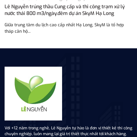
Lê Nguyễn trúng thầu Cung cấp và thi công trạm xử lý
L
nước thải 800 m3/ngày.đêm dự án SkyM Hạ Long
n
N
Giữa trung tâm du lịch cao cấp nhất Hạ Long, SkyM là tổ hợp
Lê
tháp căn hộ...
tr
Với +12 năm trong nghề, Lê Nguyễn tự hào là đơn vị thiết kế thi công
chuyên nghiệp, luôn mang lại giá trị thiết thực nhất tới khách hàng.