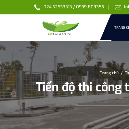
024.62533313 / 0939 803355
in
TRANG C
Trang chủ
/
Ti
Tiến độ thi công 