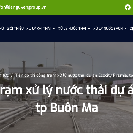
for@lenguyengroup.vn
HỦ
GIỚI THIỆU
XỬ LÝ KHÍ THẢI
XỬ LÝ NƯỚC THẢI
XỬ LÝ NƯỚC SẠCH
D
n tức
/
Tiến độ thi công trạm xử lý nước thải dự án Ecocity Premia, 
trạm xử lý nước thải dự 
tp Buôn Ma