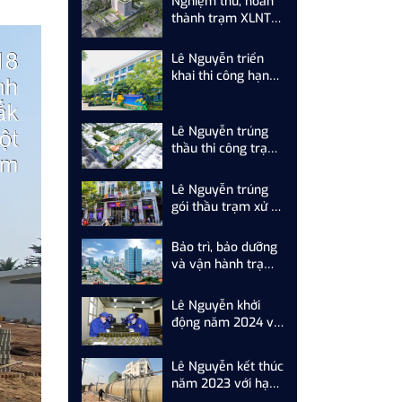
Nghiệm thu, hoàn
dưỡng và sân Golf
thành trạm XLNT
Tam Nông
trụ sở Công An tỉnh
Quảng Ninh
Lê Nguyễn triển
khai thi công hạng
mục trạm xử lý
nước thải dự án
BMS Hưng Yên
Lê Nguyễn trúng
thầu thi công trạm
xử lý nước thải dự
án Ecohome Phú
Lê Nguyễn trúng
Hội
gói thầu trạm xử lý
nước thải tòa nhà
TPBank - 57 Lý
Bảo trì, bảo dưỡng
Thường Kiệt, Hoàn
và vận hành trạm
Kiếm, Hà Nội
xử lý nước thải tòa
nhà The Nine - Số
Lê Nguyễn khởi
9 Phạm Văn Đồng,
động năm 2024 với
Cầu Giấy, Hà Nội
hạng mục "Lắp đặt
hệ thống xử lý
Lê Nguyễn kết thúc
nước thải sản xuất
năm 2023 với hạng
nhà máy Z...."
mục nghiệm thu