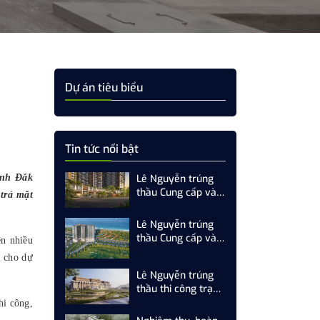
Dự án tiêu biểu
Tin tức nổi bật
ỉnh Đắk
Lê Nguyễn trúng
thầu Cung cấp và
trả mặt
thi công trạm xử lý
nước thải 800
Lê Nguyễn trúng
m3/ngày.đêm dự
thầu Cung cấp và
ện nhiều
án SkyM Hạ Long
thi công trạm xử lý
i cho dự
nước thải số 3
Lê Nguyễn trúng
(500
thầu thi công trạm
m3/ngày.đêm) dự
xử lý nước thải dự
hi công,
án Newtown Đà
án Khu du lịch nghỉ
Nẵng