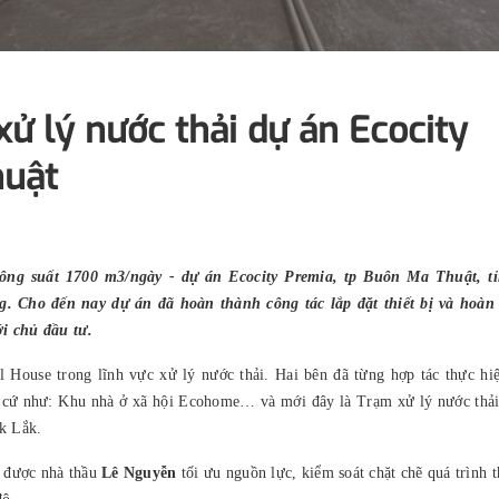
xử lý nước thải dự án Ecocity
huật
công suất 1700 m3/ngày - dự án Ecocity Premia, tp Buôn Ma Thuật, t
. Cho đến nay dự án đã hoàn thành công tác lắp đặt thiết bị và hoàn 
i chủ đầu tư.
al House trong lĩnh vực xử lý nước thải. Hai bên đã từng hợp tác thực hi
ân cứ như: Khu nhà ở xã hội Ecohome… và mới đây là Trạm xử lý nước thả
k Lắk.
a được nhà thầu
Lê Nguyễn
tối ưu nguồn lực, kiểm soát chặt chẽ quá trình t