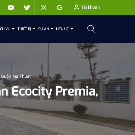
Tài khoản
ỊCH VỤ
THIẾT BỊ
DỰ ÁN
LIÊN HỆ
tp Buôn Ma Thuật
án Ecocity Premia,