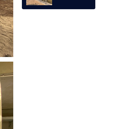
lắp đặt trạm XLNT
khu đô thị T&T Phố
Nối, Hưng Yên