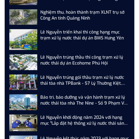
sân Golf Tam Nông
Nghiệm thu, hoàn thành trạm XLNT trụ sở
Công An tỉnh Quảng Ninh
Lê Nguyễn triển khai thi công hạng mục
trạm xử lý nước thải dự án BMS Hưng Yên
Lê Nguyễn trúng thầu thi công trạm xử lý
nước thải dự án Ecohome Phú Hội
Lê Nguyễn trúng gói thầu trạm xử lý nước
thải tòa nhà TPBank - 57 Lý Thường Kiệt,
Hoàn Kiếm, Hà Nội
Bảo trì, bảo dưỡng và vận hành trạm xử lý
nước thải tòa nhà The Nine - Số 9 Phạm Văn
Đồng, Cầu Giấy, Hà Nội
Lê Nguyễn khởi động năm 2024 với hạng
mục "Lắp đặt hệ thống xử lý nước thải sản
xuất nhà máy Z...."
Lê Nguyễn kết thúc năm 2023 với hạng mục