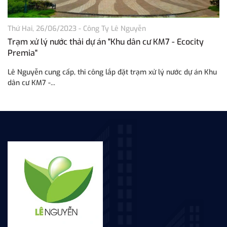
Thứ Hai, 26/06/2023
-
Công Ty Lê Nguyễn
Th
Trạm xử lý nước thải dự án "Khu dân cư KM7 - Ecocity
N
Premia"
Lê Nguyễn cung cấp, thi công lắp đặt trạm xử lý nước dự án Khu
Sa
dân cư KM7 -...
bà