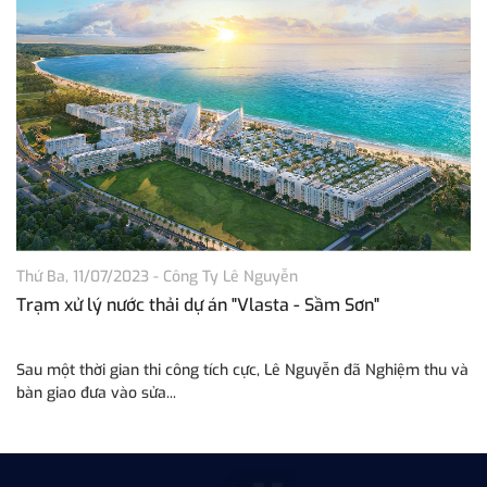
Thứ Ba, 11/07/2023
-
Công Ty Lê Nguyễn
Th
Trạm xử lý nước thải dự án "Vlasta - Sầm Sơn"
Tr
P
Sau một thời gian thi công tích cực, Lê Nguyễn đã Nghiệm thu và
Lê
bàn giao đưa vào sửa...
dâ