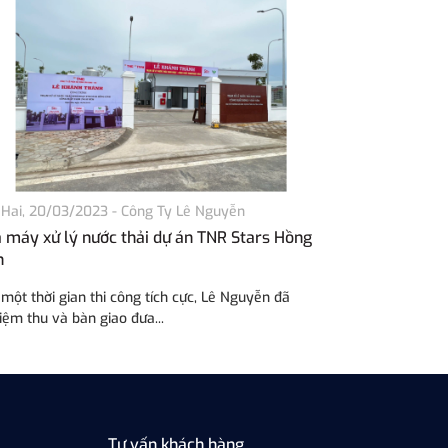
 Hai, 20/03/2023
-
Công Ty Lê Nguyễn
Thứ Tư, 02/03
 máy xử lý nước thải dự án TNR Stars Hồng
Hệ thống xử l
h
trăn nuôi côn
một thời gian thi công tích cực, Lê Nguyễn đã
Lê Nguyễn cung
ệm thu và bàn giao đưa...
cấp , trạm xử lý
Tư vấn khách hàng