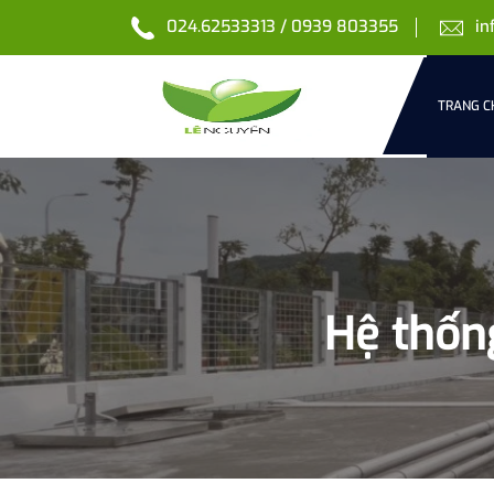
024.62533313 / 0939 803355
in
TRANG C
Hệ thống