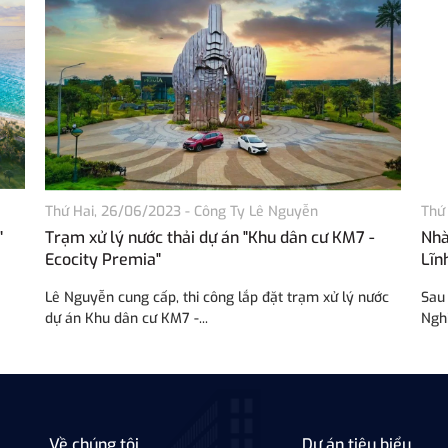
Thứ Hai, 26/06/2023
-
Công Ty Lê Nguyễn
Thứ
"
Trạm xử lý nước thải dự án "Khu dân cư KM7 -
Nhà
Ecocity Premia"
Lĩn
Lê Nguyễn cung cấp, thi công lắp đặt trạm xử lý nước
Sau 
dự án Khu dân cư KM7 -...
Nghi
Về chúng tôi
Dự án tiêu biểu