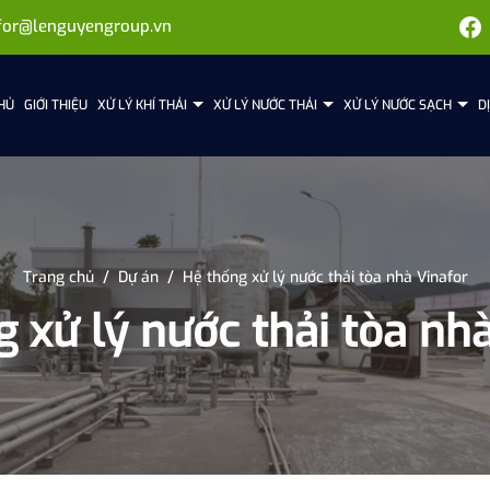
for@lenguyengroup.vn
HỦ
GIỚI THIỆU
XỬ LÝ KHÍ THẢI
XỬ LÝ NƯỚC THẢI
XỬ LÝ NƯỚC SẠCH
D
Trang chủ
/
Dự án
/
Hệ thống xử lý nước thải tòa nhà Vinafor
 xử lý nước thải tòa nh