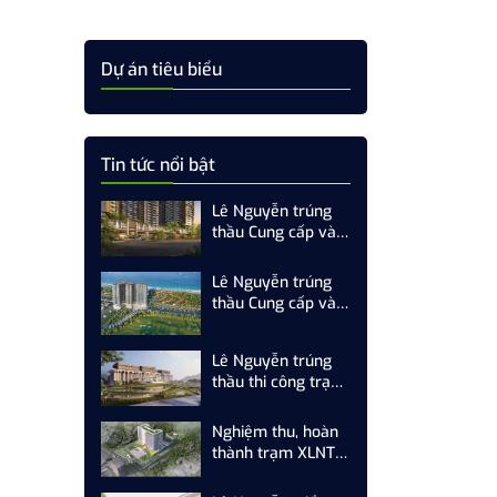
Dự án tiêu biểu
Tin tức nổi bật
Lê Nguyễn trúng
thầu Cung cấp và
thi công trạm xử lý
nước thải 800
Lê Nguyễn trúng
m3/ngày.đêm dự
thầu Cung cấp và
án SkyM Hạ Long
thi công trạm xử lý
nước thải số 3
Lê Nguyễn trúng
(500
thầu thi công trạm
m3/ngày.đêm) dự
xử lý nước thải dự
án Newtown Đà
án Khu du lịch nghỉ
Nẵng
Nghiệm thu, hoàn
dưỡng và sân Golf
thành trạm XLNT
Tam Nông
trụ sở Công An tỉnh
Quảng Ninh