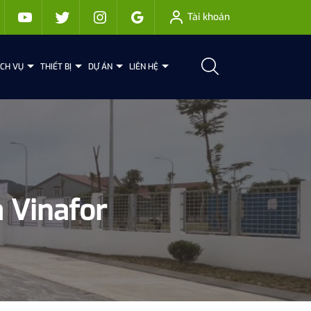
Tài khoản
ỊCH VỤ
THIẾT BỊ
DỰ ÁN
LIÊN HỆ
à Vinafor