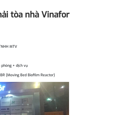
ải tòa nhà Vinafor
y TNHH MTV
n phòng + dịch vụ
BBR (Moving Bed Biofilm Reactor)